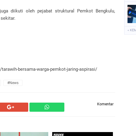
juga diikuti oleh pejabat struktural Pemkot Bengkulu,
sekitar.
« KE
d/tarawih-bersama-warga-pemkot-jaring-aspirasi/
#News
Komentar