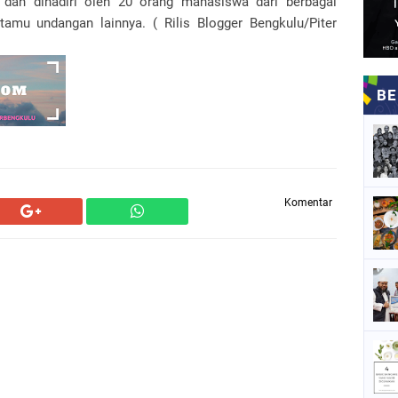
dan dihadiri oleh 20 orang mahasiswa dari berbagai
amu undangan lainnya. ( Rilis Blogger Bengkulu/Piter
Komentar