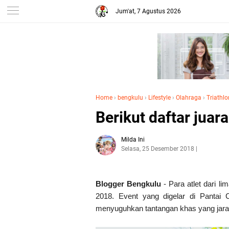
Jum'at, 7 Agustus 2026
Home
›
bengkulu
›
Lifestyle
›
Olahraga
›
Triathl
Berikut daftar juar
Milda Ini
Selasa, 25 Desember 2018
Blogger Bengkulu
- Para atlet dari 
2018. Event yang digelar di Pantai
menyuguhkan tantangan khas yang jarang